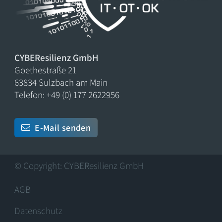
CYBEResilienz GmbH
Goethestraße 21
63834 Sulzbach am Main
Telefon: +49 (0) 177 2622956
E-Mail senden
© Copyright: CYBEResilienz GmbH
AGB
Datenschutz