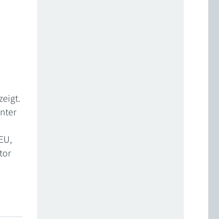
zeigt.
nter
EU,
tor