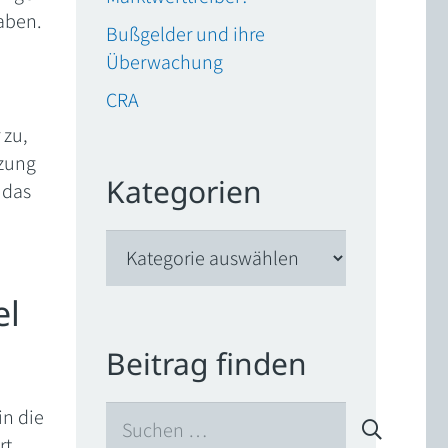
aben.
Bußgelder und ihre
Überwachung
CRA
 zu,
tzung
Kategorien
 das
Kategorien
el
Beitrag finden
Suchen
in die
nach:
rt