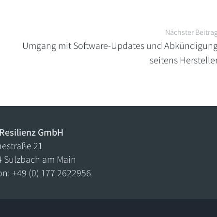
Nächster Beitra
Umgang mit Software-Updates und Abkündigun
seitens Herstelle
Resilienz GmbH
estraße 21
4 Sulzbach am Main
on: +49 (0) 177 2622956