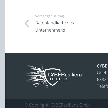
Vorheriger Beitrag
Datenlandkarte des
Unternehmens
CYBE
Goeth
6383
Telef
© Copyright: CYBEResilienz GmbH