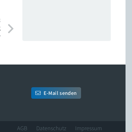
g
g
r
E-Mail senden
AGB
Datenschutz
Impressum