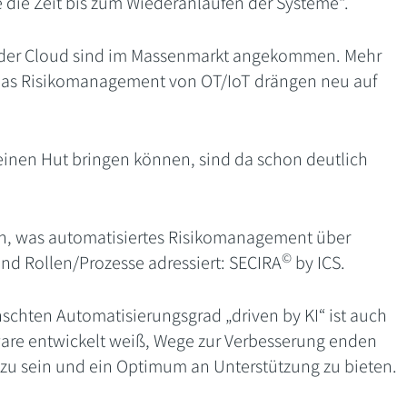
 die Zeit bis zum Wiederanlaufen der Systeme“.
der Cloud sind im Massenmarkt angekommen. Mehr
das Risikomanagement von OT/IoT drängen neu auf
einen Hut bringen können, sind da schon deutlich
en, was automatisiertes Risikomanagement über
©
und Rollen/Prozesse adressiert: SECIRA
by ICS.
schten Automatisierungsgrad „driven by KI“ ist auch
tware entwickelt weiß, Wege zur Verbesserung enden
rt“ zu sein und ein Optimum an Unterstützung zu bieten.